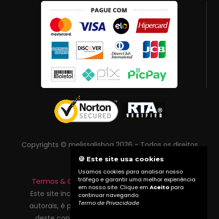
Copyrights © melissalisboa 2026 - Todos os direitos
reservados
🍪 Este site usa cookies
Usamos cookies para analisar nosso
tráfego e garantir uma melhor experiência
Termos & Condições
|
Política de Privacidade
em nosso site. Clique em
Aceito
para
Este site inclui conteúdo protegido por direitos
continuar navegando.
Termo de Privacidade
autorais, é proibida reprodução total ou parcial
deste conteúdo sem autorização prévia do